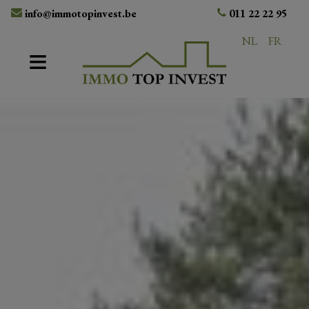
info@immotopinvest.be
011 22 22 95
NL
FR