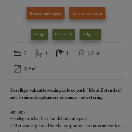
Bezoek aanvragen
Bod tot aankoop
Vorige
Overzicht
Volgende
3
1
1
110 m²
269 m²
Gezellige vakantiewoning in luxe park "Mooi Zutendaal"
met 3 ruime slaapkamers en sauna - investering
Ligging
:
+ Gelegen in het luxe Landal vakantiepark
+
Met een uitgebreid fietsknooppunten- en ruiternetwerk en