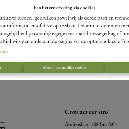
ing, keuken, badkamer gebouwd of gerenoveerd?
Een betere ervaring via cookies
ijkse kosten? (voor een appartement)
ring te bieden, gebruiken zowel wij als derde partijen techn
 het EPC?
raatinformatie en/of deze op te slaan. Door in te stemmen met
op?
 mogelijkheid persoonlijke gegevens zoals browsegedrag of uni
jgebouwen e.d.)?
tijd wijzigen onderaan de pagina via de optie 'cookies' of 'coo
 uitgebreid worden?
es op bepaalde toestellen?
leid
.
 vrij?
t?
n
Alleen noodzakelijke cookies
gekeurd?
Contacteer ons
Guffenslaan 108 bus 0.01