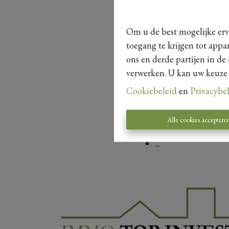
Wanneer is de won
Wat zijn de maandel
Om u de best mogelijke erva
Wat is de score van
toegang te krijgen tot appa
Waar komt de zon 
ons en derde partijen in de
Is alles vergund (bi
verwerken. U kan uw keuze al
Mag de woning nog
Zijn er nog garanti
Cookiebeleid
en
Privacybe
Wanneer is het pand
Is er een asbestattes
Alle cookies acceptere
Is de elektriciteit 
...