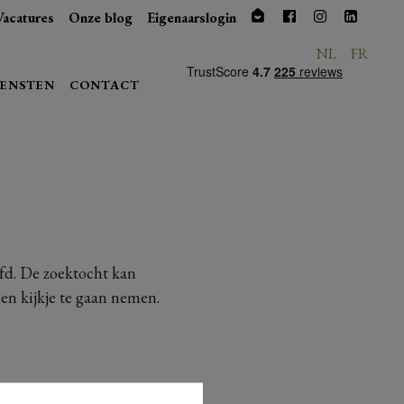
Vacatures
Onze blog
Eigenaarslogin
NL
FR
IENSTEN
CONTACT
ofd. De zoektocht kan
een kijkje te gaan nemen.