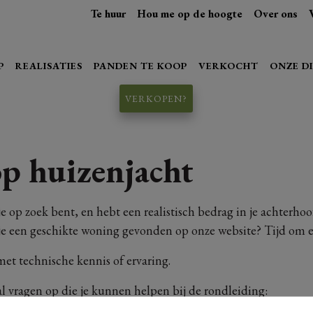
Te huur
Hou me op de hoogte
Over ons
P
REALISATIES
PANDEN TE KOOP
VERKOCHT
ONZE D
VERKOPEN?
op huizenjacht
je op zoek bent, en hebt een realistisch bedrag in je achterho
b je een geschikte woning gevonden op onze website? Tijd om 
t technische kennis of ervaring.
l vragen op die je kunnen helpen bij de rondleiding: