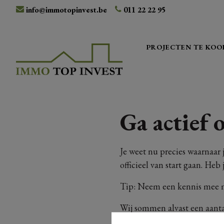
info@immotopinvest.be
011 22 22 95
PROJECTEN TE KOO
Ga actief 
Je weet nu precies waarnaar 
officieel van start gaan. He
Tip: Neem een kennis mee me
Wij sommen alvast een aanta