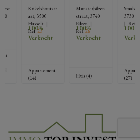
terst
Krikelshoutstr
Munsterbilzen
Smalstra
500 
aat, 3500 
straat, 3740 
3730 Ho
   |   
Hasselt
   |   
Bilzen
   |   
|   
Ref
: 
100%
100%
100%
Ref
: 
23
Ref
: 
26
ht
Verkocht
Verkocht
Verko
ent
and
Appartement
Appart
Huis (4)
(14)
(27)