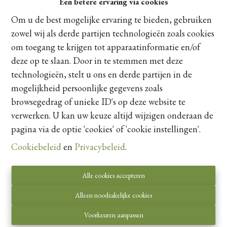
Een betere ervaring via cookies
Ref:
19
|
100% Verkocht
Om u de best mogelijke ervaring te bieden, gebruiken
zowel wij als derde partijen technologieën zoals cookies
Residentie Kubus beschikt over 20 ruime, luxe
om toegang te krijgen tot apparaatinformatie en/of
appartementen met enorme oppervlaktes, openheid en
deze op te slaan. Door in te stemmen met deze
mooie terrassen. Kwaliteit, luxe, veiligheid en comfort gaan
hier hand en hand. Achter dit gebouw gaan 5 éénslaapkamer
technologieën, stelt u ons en derde partijen in de
appartementen, 9 tweeslaapkamer appartementen en 6
mogelijkheid persoonlijke gegevens zoals
drieslaapkamer appartementen schuil.
browsegedrag of unieke ID's op deze website te
verwerken. U kan uw keuze altijd wijzigen onderaan de
pagina via de optie 'cookies' of 'cookie instellingen'.
Cookiebeleid
en
Privacybeleid
.
Alle cookies accepteren
Contacteer ons
Alleen noodzakelijke cookies
Voorkeuren aanpassen