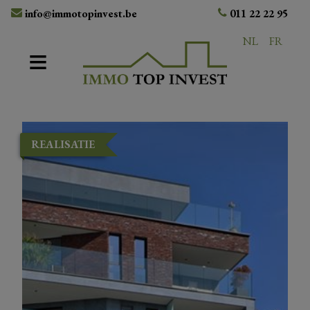
info@immotopinvest.be
011 22 22 95
NL
FR
REALISATIE