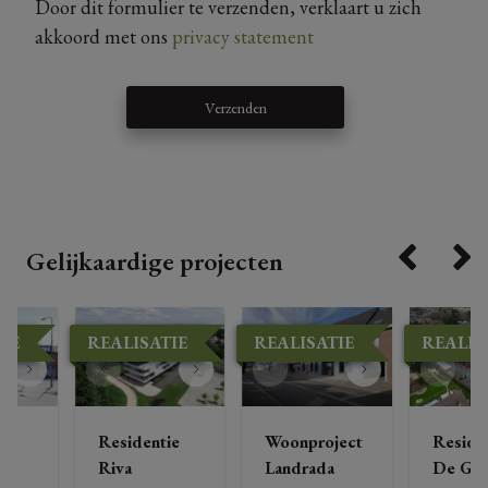
Door dit formulier te verzenden, verklaart u zich
akkoord met ons
privacy statement
Verzenden
Gelijkaardige projecten
IE
REALISATIE
REALISATIE
REALIS
ie
Residentie
Woonproject
Reside
a
Riva
Landrada
De Gil