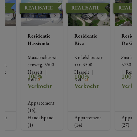
IE
REALISATIE
REALISATIE
REALIS
ie
Residentie
Residentie
Reside
Hassiënda
Riva
De Gil
Maastrichterst
Krikelshoutstr
Smalstra
an, 
eenweg, 3500 
aat, 3500 
3730 Ho
elt
Hasselt
   |   
Hasselt
   |   
|   
Ref
: 
100%
100%
100%
Ref
: 
20
Ref
: 
23
ht
Verkocht
Verkocht
Verko
Appartement
(16),
ent
Handelspand
Appartement
Appart
(1)
(14)
(27)