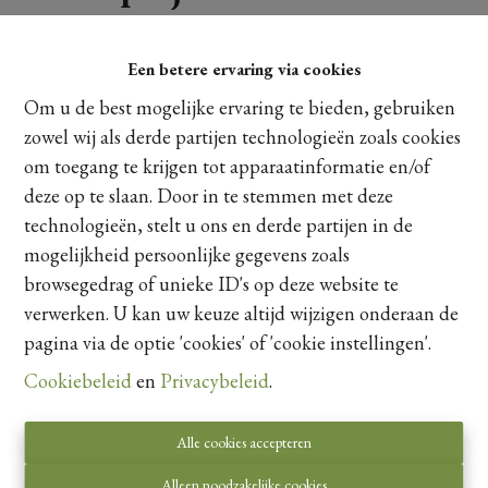
3500 Hasselt
Een betere ervaring via cookies
Ref:
118
|
100% Verkocht
Om u de best mogelijke ervaring te bieden, gebruiken
Exclusief wonen aan het Albertkanaal waar architectuur en
zowel wij als derde partijen technologieën zoals cookies
natuur samenkomen. Op een uitzonderlijke locatie in het
om toegang te krijgen tot apparaatinformatie en/of
groene Kuringen (Hasselt), langs de Albertkanaalstraat 115,
deze op te slaan. Door in te stemmen met deze
presenteren wij twee stijlvolle halfopen nieuwbouwwoningen
technologieën, stelt u ons en derde partijen in de
die luxe, rust en verfijning moeiteloos combineren. Gelegen
op een prachtig perceel met panoramisch uitzicht over de
mogelijkheid persoonlijke gegevens zoals
omliggende velden, geniet u hier van een zeldzame
browsegedrag of unieke ID's op deze website te
woonbeleving waar ruimte en sereniteit centraal staan.
verwerken. U kan uw keuze altijd wijzigen onderaan de
Bovendien bevindt de iconische Abdij van Herkenrode zich op
pagina via de optie 'cookies' of 'cookie instellingen'.
wandelafstand, wat deze locatie een extra unieke en
Cookiebeleid
en
Privacybeleid
.
historische dimensie geeft.
Alle cookies accepteren
Alleen noodzakelijke cookies