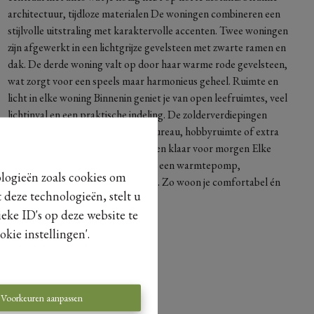
architectuur, tijdloze materialen De woningen combineren een
stijlvolle uitstraling met karaktervolle accenten. Twee woningen
zijn afgewerkt in een lichtgrijze gevelsteen met zwarte ramen en
dak. De derde woning valt op door haar warme rode gevelsteen,
wat zorgt voor een speels maar harmonieus geheel. Ruimte en
licht in elke woning Binnenin geniet je van open leefruimtes, veel
lichtinval en een praktische indeling. De zolderverdiepingen
bieden extra mogelijkheden: een bureau, hobbyruimte of extra
slaapkamer jij kiest. Energiezuinig en klaar voor morgen Elke
woning is standaard uitgerust met een warmtepomp,
ologieën zoals cookies om
vloerverwarming, zonnepanelen, ... Zo woon je comfortabel én
 deze technologieën, stelt u
verbruiksvriendelijk.
eke ID's op deze website te
kie instellingen'.
Voorkeuren aanpassen