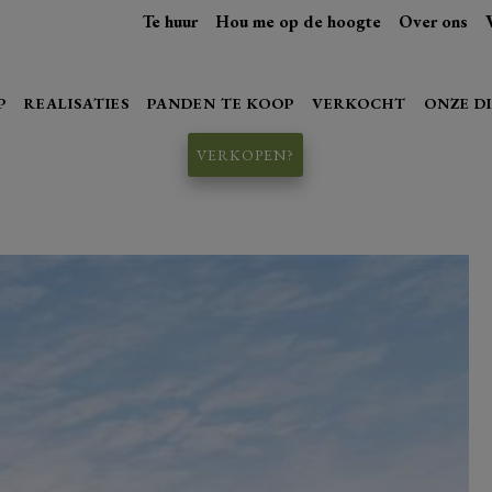
Te huur
Hou me op de hoogte
Over ons
P
REALISATIES
PANDEN TE KOOP
VERKOCHT
ONZE D
VERKOPEN?