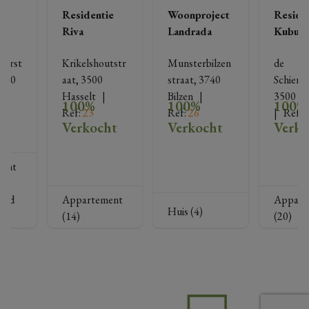
ie
Residentie
Woonproject
Reside
a
Riva
Landrada
Kubus
terst
Krikelshoutstr
Munsterbilzen
de 
500 
aat, 3500 
straat, 3740 
Schierve
   |   
Hasselt
   |   
Bilzen
   |   
3500 Ha
100%
100%
100%
Ref
: 
23
Ref
: 
26
|   
Ref
: 
ht
Verkocht
Verkocht
Verko
ent
and
Appartement
Appart
Huis (4)
(14)
(20)