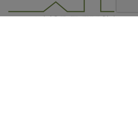
Toezichthoudende autoriteit:
Beroepsinstituut van Vastgoedmakelaars,
Luxemburgstraat 16 B te 1000 Brussel.
Onderworpen aan de
deontologische code van het
BIV
.
Privacy statement
-
Disclaimer
Contacteer ons
Guffenslaan 108 bus 0.01
3500 Hasselt
011 22 22 95