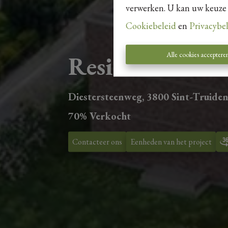
verwerken. U kan uw keuze al
Cookiebeleid
en
Privacybe
Alle cookies acceptere
Residentie Tru
Diestersteenweg, 3800 Sint-Truide
70% Verkocht
Contacteer ons
Eenheden van het project