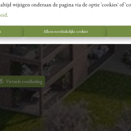
tijd wijzigen onderaan de pagina via de optie 'cookies' of 'coo
leid
.
n
Alleen noodzakelijke cookies
do Park
n
Virtuele rondleiding