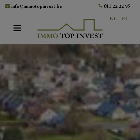
info@immotopinvest.be
011 22 22 95
NL
FR