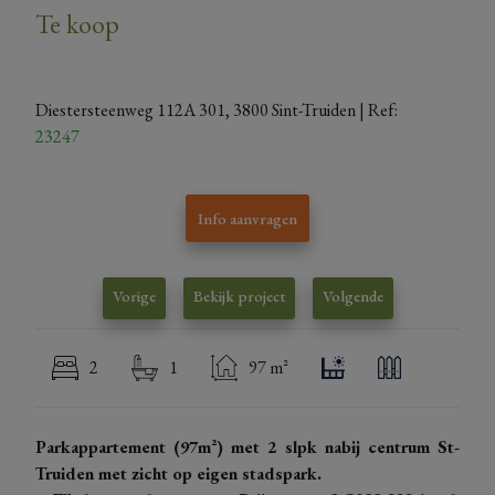
Te koop
Diestersteenweg 112A 301, 3800 Sint-Truiden
| Ref:
23247
Info aanvragen
Vorige
Bekijk project
Volgende
2
1
97 m²
Parkappartement (97m²) met 2 slpk nabij centrum St-
Truiden met zicht op eigen stadspark.