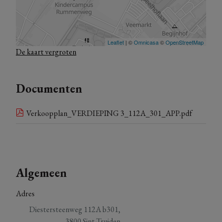
+ 26 kelderbergingen, prijs vanaf 6.000 (excl. kosten)
+ 18 bovengrondse staanplaatsen, prijs vanaf 15.000 (excl.
kosten)
De kaart vergroten
De volledige indeling kan u via bijgevoegde plannen
raadplegen en indien mogelijk kan u deze in onderling
overleg naar wensen personaliseren.
Documenten
Voor meer informatie staan we uiteraard steeds voor je klaar.
Verkoopplan_VERDIEPING 3_112A_301_APP.pdf
Algemeen
Adres
Diestersteenweg 112A b301,
3800 Sint-Truiden