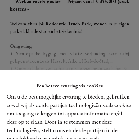
- Werken reeds gestart - Prijzen vanaf €355.000 (excl.
kosten) -
Welkom thuis bij Residentie Trudo Park, wonen in je eigen
park vlakbij de stad en het ziekenhuis!
Omgeving
+ Strategische ligging met vlotte verbinding naar nabij
gelegen steden zoals Hasselt, Alken, Herk-de-Stad, ...
+ Omringd door een schat aan voorzieningen zoals het St-
Trudo ziekenhuis, scholen, sportgelegenheden, restaurants,
+ Gelegen vlak aan domein t Speelhof waar men heerlijk kan
Een betere ervaring via cookies
ontspannen en/of wandelen
Ontdek meer
Om u de best mogelijke ervaring te bieden, gebruiken
zowel wij als derde partijen technologieën zoals cookies
Architectuur
+ Lichtrode gevelsteen in combinatie met bronskleurig
om toegang te krijgen tot apparaatinformatie en/of
buitenschrijnwerk in aluminium
deze op te slaan. Door in te stemmen met deze
Delen
+ Prachtig uitzicht op volledig aangelegd privé park
technologieën, stelt u ons en derde partijen in de
+ Ruime fietsenberging zowel boven- als ondergronds
mogelijkheid persoonlijke gegevens zoals