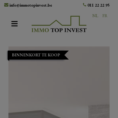
info@immotopinvest.be
011 22 22 95
NL
FR
BINNENKORT TE KOOP