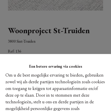
Woonproject St-Truiden
3800 Sint-Truiden
Ref:
136
Een betere ervaring via cookies
Om u de best mogelijke ervaring te bieden, gebruiken
zowel wij als derde partijen technologieën zoals cookies
om toegang te krijgen tot apparaatinformatie en/of
deze op te slaan. Door in te stemmen met deze
technologieën, stelt u ons en derde partijen in de
Contacteer ons
mogelijkheid persoonlijke gegevens zoals