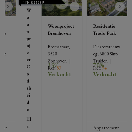
TE KOOP
W
o
o
ie
Woonproject
Residentie
n
nce
Bremhoven
Trudo Park
pr
oj
n, 
Bremstraat, 
Diestersteenw
e
elt
3520 
eg, 3800 Sint-
ct
Zonhoven
   |   
Truiden
   |   
35%
70%
G
Ref
: 
83
Ref
: 
54
ht
Verkocht
Verkocht
o
d
sh
ei
d
e
Kl
ei
ent
Appartement