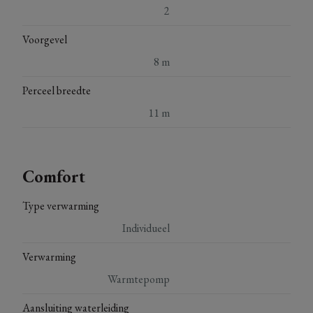
2
Voorgevel
8 m
Perceel breedte
11 m
Comfort
Type verwarming
Individueel
Verwarming
Warmtepomp
Aansluiting waterleiding