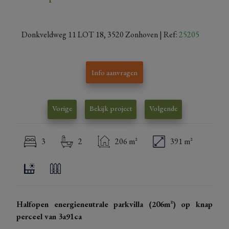
Donkveldweg 11 LOT 18, 3520 Zonhoven
| Ref:
25205
Info aanvragen
Vorige
Bekijk project
Volgende
3
2
206 m²
391 m²
Halfopen energieneutrale parkvilla (206m²) op knap
perceel van 3a91ca