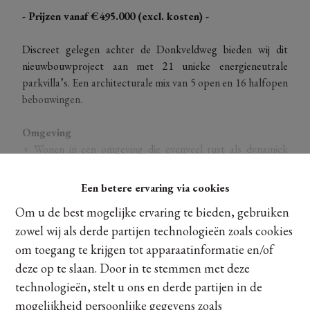
- Prijzen vanaf €495.000 (excl. kosten) -
Discreet gelegen achter de Donkveldweg bieden wij dit
nieuwbouwproject aan met 21 unieke energieneutrale
parkvilla’s. Een architecturale mix van 5 open en 16 halfopen
bebouwingen.
Omgeving
+ Wonen in een omgeving die evenveel rust als dynamiek
biedt.
+ Belangrijke verbindingswegen dichtbij (E313-E314).
Een betere ervaring via cookies
+ Op enkele minuten van het vernieuwde dorpscentrum van
Ontdek meer
Om u de best mogelijke ervaring te bieden, gebruiken
Zonhoven met alle faciliteiten binnen handbereik.
zowel wij als derde partijen technologieën zoals cookies
+ Op een steenworp van natuurlijke pracht: Platwijers, De
om toegang te krijgen tot apparaatinformatie en/of
Teut, …
deze op te slaan. Door in te stemmen met deze
Delen
Architecturale mix
technologieën, stelt u ons en derde partijen in de
+ Elke woning is uniek, architecturaal doordacht en straalt
mogelijkheid persoonlijke gegevens zoals