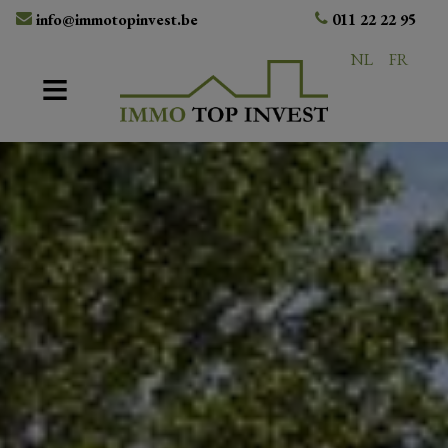
info@immotopinvest.be
011 22 22 95
NL
FR