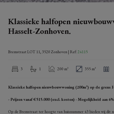
Klassieke halfopen nieuwbouw
Hasselt-Zonhoven.
Bremstraat LOT 11, 3520 Zonhoven
| Ref:
24115
3
1
200 m²
355 m²
Klassieke halfopen nieuwbouwwoning (200m²) op de grens 
- Prijzen vanaf €515.000 (excl. kosten) - Mogelijkheid aan 
Op de Bremstraat ter hoogte van huisnummer 43 bieden wij dit