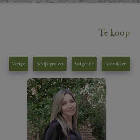
Te koop
Vorige
Bekijk project
Volgende
Afdrukken