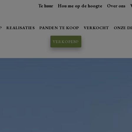
Te huur
Hou me op de hoogte
Over ons
P
REALISATIES
PANDEN TE KOOP
VERKOCHT
ONZE D
VERKOPEN?