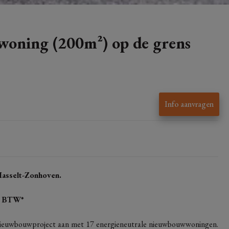
woning (200m²) op de grens
Info aanvragen
Hasselt-Zonhoven.
6% BTW*
 nieuwbouwproject aan met 17 energieneutrale nieuwbouwwoningen.