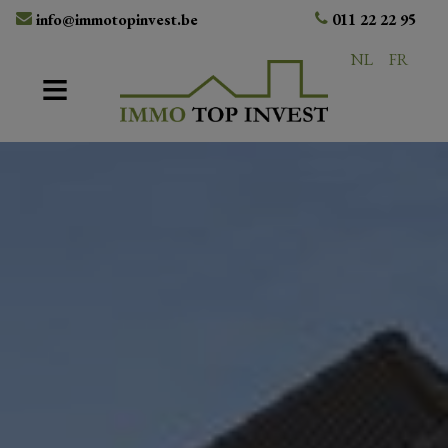
info@immotopinvest.be
011 22 22 95
NL
FR