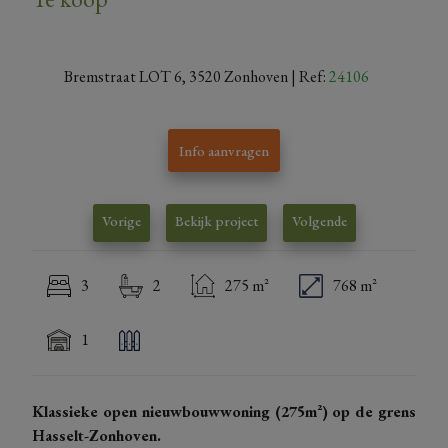
Bremstraat LOT 6, 3520 Zonhoven
| Ref:
24106
Info aanvragen
Vorige
Bekijk project
Volgende
3
2
275 m²
768 m²
1
Klassieke open nieuwbouwwoning (275m²) op de grens
Hasselt-Zonhoven.