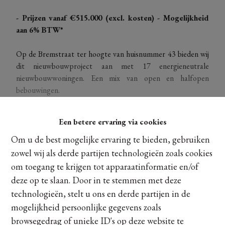
- Prijzen vanaf €515.000 (excl. kosten) - Mogelijkheid
aan 6% BTW*
Op de Bremstraat ter hoogte van huisnummer 43 bieden wij
dit nieuwbouwproject aan met 17 energieneutrale
nieuwbouwwoningen. Een mix van open en halfopen
bebouwingen.
Omgeving
Een betere ervaring via cookies
+ Centraal gelegen, vol levendigheid
+ Belangrijke verbindingswegen dichtbij (E313-E314)
Om u de best mogelijke ervaring te bieden, gebruiken
+ Op enkele minuten van het bruisende centrum van
zowel wij als derde partijen technologieën zoals cookies
Ontdek meer
Zonhoven en Hasselt
om toegang te krijgen tot apparaatinformatie en/of
+ Alle faciliteiten binnen handbereik
deze op te slaan. Door in te stemmen met deze
+ Op een steenworp van natuurlijke pracht: Platwijers,
technologieën, stelt u ons en derde partijen in de
Domein Kiewit, Bokrijk, …
Delen
mogelijkheid persoonlijke gegevens zoals
browsegedrag of unieke ID's op deze website te
Architectuur