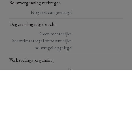
Bouwvergunning verkregen
Nog niet aangevraagd
Dagvaarding uitgebracht
Geen rechterlijke
herstelmaatregel of bestuurlijke
maatregel opgelegd
Verkavelingsvergunning
Ja
Bestemming
Woongebied
Risicozone voor overstromingen
Nee