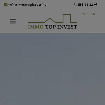
info@immotopinvest.be
011 22 22 95
NL
FR