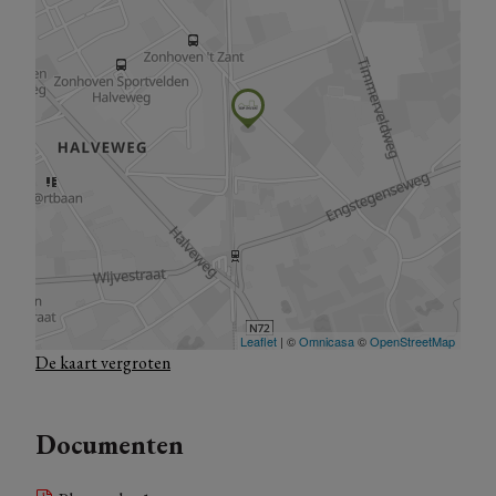
Minstens 3 slaapkamers (mogelijk tot uitbreiding) en 2
badkamers.
Ruime budgetten voor afwerking en inrichting naar
keuze met klantenbegeleiding op maat.
Mogelijkheid tot afwerking van de zolderverdieping.
Mogelijkheid tot plaatsen van carport.
De volledige indeling kan u via bijgevoegde plannen
raadplegen en indien mogelijk kan u deze in onderling
overleg naar wensen personaliseren.
Voor meer informatie staan we uiteraard steeds voor je klaar.
De kaart vergroten
Documenten