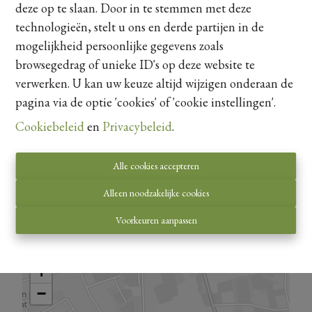
deze op te slaan. Door in te stemmen met deze
Teut, …
technologieën, stelt u ons en derde partijen in de
mogelijkheid persoonlijke gegevens zoals
Architecturale mix
Ontdek meer
browsegedrag of unieke ID's op deze website te
Witte gevelafwerking met een frisse, tijdloze uitstraling.
verwerken. U kan uw keuze altijd wijzigen onderaan de
Rode dakpannen die zorgen voor een warme,
pagina via de optie 'cookies' of 'cookie instellingen'.
karaktervolle toets.
Delen
Cookiebeleid
en
Privacybeleid
.
Elke woning is uniek, architecturaal doordacht en straalt
een verfijnde luxe uit, gecombineerd met een praktische
indeling die inspeelt op modern wooncomfort.
Alle cookies accepteren
Strakke lijnen met warme pastorale toetsen, zodat er
Alleen noodzakelijke cookies
voor elke smaak en levensstijl een perfecte match
bestaat.
Voorkeuren aanpassen
Kaartweergave
Totaalconcept
Energiezuinig dankzij: zonnepanelen conform EPB
studie, warmtepomp, dubbel beglazing,
vloerverwarming,