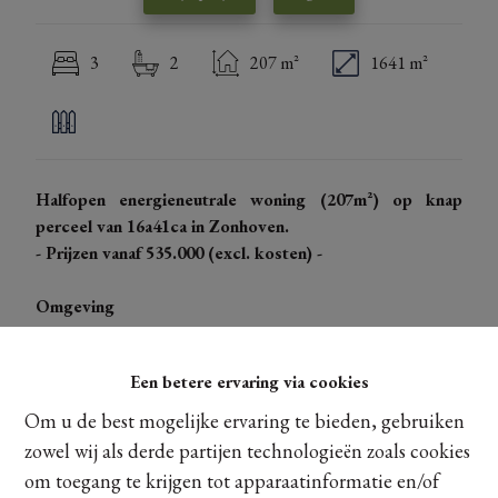
3
2
207 m²
1641 m²
Halfopen energieneutrale woning (207m²) op knap
perceel van 16a41ca in Zonhoven.
- Prijzen vanaf 535.000 (excl. kosten) -
Omgeving
Wonen in een omgeving die evenveel rust als dynamiek
biedt.
Een betere ervaring via cookies
Belangrijke verbindingswegen dichtbij (E313-E314).
Om u de best mogelijke ervaring te bieden, gebruiken
Op enkele minuten van het vernieuwde dorpscentrum
zowel wij als derde partijen technologieën zoals cookies
van Zonhoven met alle faciliteiten binnen handbereik.
om toegang te krijgen tot apparaatinformatie en/of
Op een steenworp van natuurlijke pracht: Platwijers, De