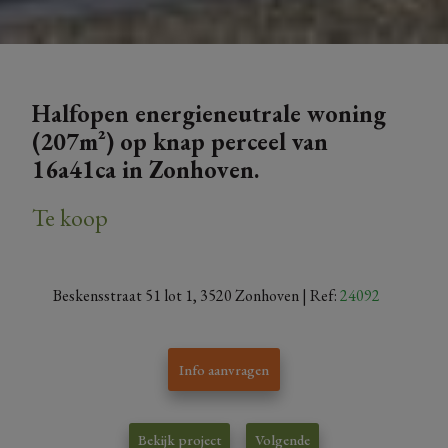
Halfopen energieneutrale woning
(207m²) op knap perceel van
16a41ca in Zonhoven.
Te koop
Beskensstraat 51 lot 1, 3520 Zonhoven
| Ref:
24092
Info aanvragen
Bekijk project
Volgende