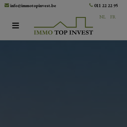
info@immotopinvest.be
011 22 22 95
NL
FR