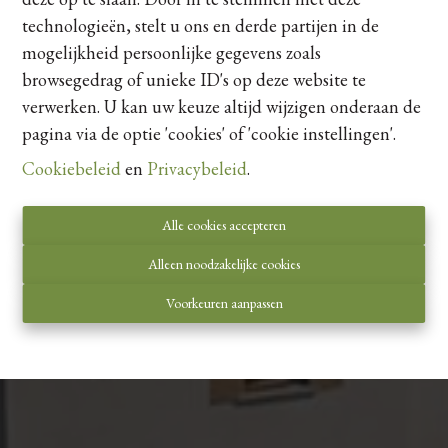
technologieën, stelt u ons en derde partijen in de
mogelijkheid persoonlijke gegevens zoals
browsegedrag of unieke ID's op deze website te
verwerken. U kan uw keuze altijd wijzigen onderaan de
pagina via de optie 'cookies' of 'cookie instellingen'.
Woonproject Zonhoven
Cookiebeleid
en
Privacybeleid
.
Hasseltse Beverzakstraat, 3520
Alle cookies accepteren
Zonhoven
Alleen noodzakelijke cookies
20% Verkocht
Voorkeuren aanpassen
Contacteer ons
Eenheden van het project