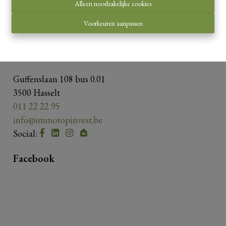
Onderworpen aan de
deontologische code van het
Alleen noodzakelijke cookies
BIV
.
Voorkeuren aanpassen
Privacy statement
-
Disclaimer
Contacteer ons
Guffenslaan 108 bus 0.01
3500 Hasselt
011 22 22 95
info@immotopinvest.be
Social:
Facebook