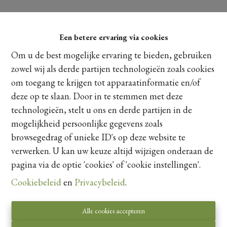
Een betere ervaring via cookies
Om u de best mogelijke ervaring te bieden, gebruiken
zowel wij als derde partijen technologieën zoals cookies
om toegang te krijgen tot apparaatinformatie en/of
deze op te slaan. Door in te stemmen met deze
technologieën, stelt u ons en derde partijen in de
mogelijkheid persoonlijke gegevens zoals
browsegedrag of unieke ID's op deze website te
verwerken. U kan uw keuze altijd wijzigen onderaan de
pagina via de optie 'cookies' of 'cookie instellingen'.
Cookiebeleid
en
Privacybeleid
.
Toezichthoudende autoriteit:
Beroepsinstituut van Vastgoedmakelaars,
Alle cookies accepteren
Luxemburgstraat 16 B te 1000 Brussel.