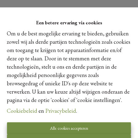
Een betere ervaring via cookies
Om u de best mogelijke ervaring te bieden, gebruiken
zowel wij als derde partijen technologieën zoals cookies
om toegang te krijgen tot apparaatinformatie en/of
deze op te slaan. Door in te stemmen met deze
technologieën, stelt u ons en derde partijen in de
mogelijkheid persoonlijke gegevens zoals
browsegedrag of unieke ID's op deze website te
verwerken. U kan uw keuze altijd wijzigen onderaan de
pagina via de optie 'cookies' of 'cookie instellingen'.
Cookiebeleid
en
Privacybeleid
.
Toezichthoudende autoriteit:
Beroepsinstituut van Vastgoedmakelaars,
Alle cookies accepteren
Luxemburgstraat 16 B te 1000 Brussel.