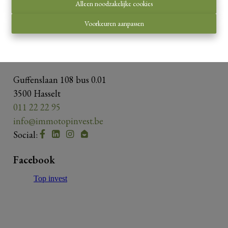
Onderworpen aan de
deontologische code van het
Alleen noodzakelijke cookies
BIV
.
Voorkeuren aanpassen
Privacy statement
-
Disclaimer
Contacteer ons
Guffenslaan 108 bus 0.01
3500 Hasselt
011 22 22 95
info@immotopinvest.be
Social:
Facebook