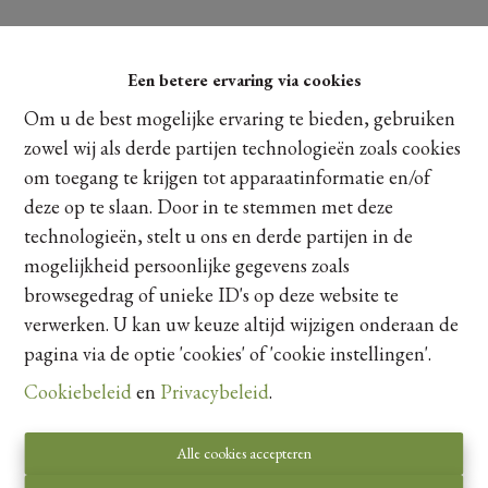
Een betere ervaring via cookies
Om u de best mogelijke ervaring te bieden, gebruiken
zowel wij als derde partijen technologieën zoals cookies
om toegang te krijgen tot apparaatinformatie en/of
deze op te slaan. Door in te stemmen met deze
technologieën, stelt u ons en derde partijen in de
mogelijkheid persoonlijke gegevens zoals
browsegedrag of unieke ID's op deze website te
verwerken. U kan uw keuze altijd wijzigen onderaan de
pagina via de optie 'cookies' of 'cookie instellingen'.
Cookiebeleid
en
Privacybeleid
.
Toezichthoudende autoriteit:
Beroepsinstituut van Vastgoedmakelaars,
Alle cookies accepteren
Luxemburgstraat 16 B te 1000 Brussel.