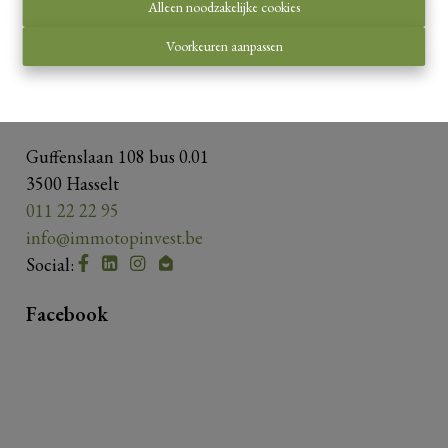
Onderworpen aan de
deontologische code van het
Alleen noodzakelijke cookies
BIV
.
Voorkeuren aanpassen
Privacy statement
-
Disclaimer
Contacteer ons
Guffenslaan 108 bus 0.01
3500 Hasselt
011 22 22 95
info@immotopinvest.be
Social:
Facebook