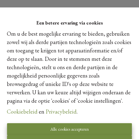
Een betere ervaring via cookies
Om u de best mogelijke ervaring te bieden, gebruiken
zowel wij als derde partijen technologieën zoals cookies
om toegang te krijgen tot apparaatinformatie en/of
deze op te slaan. Door in te stemmen met deze
technologieën, stelt u ons en derde partijen in de
mogelijkheid persoonlijke gegevens zoals
browsegedrag of unieke ID's op deze website te
verwerken. U kan uw keuze altijd wijzigen onderaan de
pagina via de optie 'cookies' of 'cookie instellingen'.
Cookiebeleid
en
Privacybeleid
.
Toezichthoudende autoriteit:
Beroepsinstituut van Vastgoedmakelaars,
Alle cookies accepteren
Luxemburgstraat 16 B te 1000 Brussel.