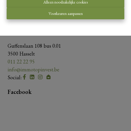
Onderworpen aan de
deontologische code van het
Alleen noodzakelijke cookies
BIV
.
Voorkeuren aanpassen
Privacy statement
-
Disclaimer
Contacteer ons
Guffenslaan 108 bus 0.01
3500 Hasselt
011 22 22 95
info@immotopinvest.be
Social:
Facebook