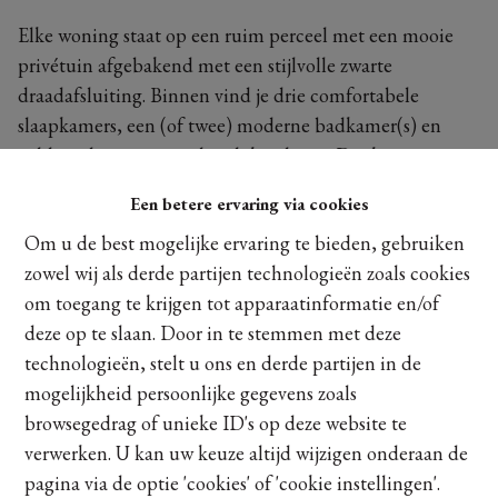
Elke woning staat op een ruim perceel met een mooie
privétuin afgebakend met een stijlvolle zwarte
draadafsluiting. Binnen vind je drie comfortabele
slaapkamers, een (of twee) moderne badkamer(s) en
voldoende ruimte om heerlijk te leven. Dankzij
duurzame voorzieningen, woon je niet alleen
Een betere ervaring via cookies
comfortabel maar ook toekomstgericht.
Om u de best mogelijke ervaring te bieden, gebruiken
De indeling kan bovendien volledig afgestemd worden
zowel wij als derde partijen technologieën zoals cookies
op jouw persoonlijke wensen.
Zo maak je van deze
om toegang te krijgen tot apparaatinformatie en/of
woning écht jouw thuis.
deze op te slaan. Door in te stemmen met deze
technologieën, stelt u ons en derde partijen in de
Ontdek alle informatie tijdens het infomoment bij ons
mogelijkheid persoonlijke gegevens zoals
op kantoor.
browsegedrag of unieke ID's op deze website te
verwerken. U kan uw keuze altijd wijzigen onderaan de
pagina via de optie 'cookies' of 'cookie instellingen'.