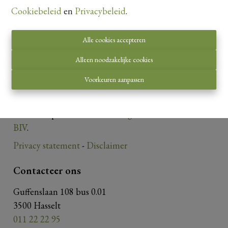
Cookiebeleid
en
Privacybeleid
.
Alle cookies accepteren
Alleen noodzakelijke cookies
Toezichthoudende autoriteit:
Voorkeuren aanpassen
Beroepsinstituut van Vastgoedmakelaars,
Luxemburgstraat 16 B te 1000 Brussel.
Onderworpen aan de
deontologische code van het
BIV
.
Privacy statement
-
Disclaimer
Contacteer ons
Guffenslaan 108 bus 0.01
3500 Hasselt
011 22 22 95