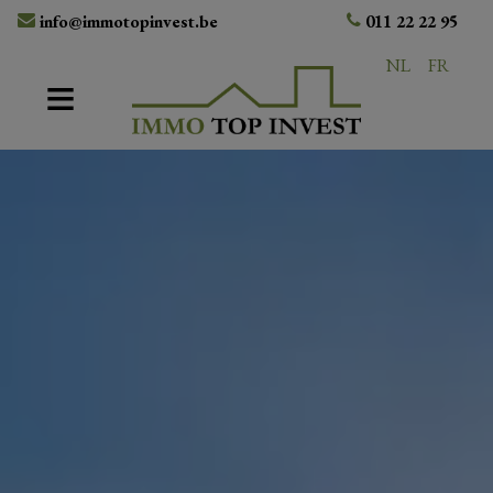
Navigated to Immo Top Invest, dé vastgoedexpert in Limburg
info@immotopinvest.be
011 22 22 95
NL
FR