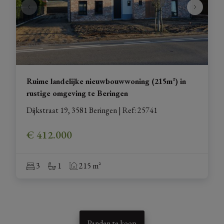
Ruime landelijke nieuwbouwwoning (215m²) in
rustige omgeving te Beringen
Dijkstraat 19, 3581 Beringen
|
Ref
: 
25741
€ 412.000
3
1
215 m²
Panden te koop