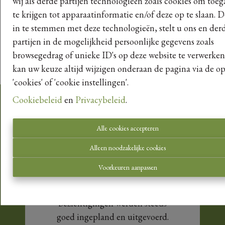
wij als derde partijen technologieën zoals cookies om toe
te krijgen tot apparaatinformatie en/of deze op te slaan. 
Projecten te koop
in te stemmen met deze technologieën, stelt u ons en der
partijen in de mogelijkheid persoonlijke gegevens zoals
browsegedrag of unieke ID's op deze website te verwerken
kan uw keuze altijd wijzigen onderaan de pagina via de op
'cookies' of 'cookie instellingen'.
Cookiebeleid
en
Privacybeleid
.
Onze klanten aan het woord
Alle cookies accepteren
Alleen noodzakelijke cookies
Heel positieve ervaring
Voorkeuren aanpassen
Heel positieve ervaring: de
bezichtigingen werden steeds
goed ingepland en uitgevoerd.