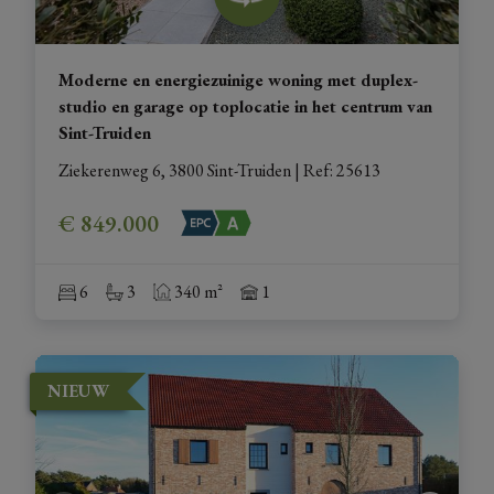
Moderne en energiezuinige woning met duplex-
studio en garage op toplocatie in het centrum van
Sint-Truiden
Ziekerenweg 6, 3800 Sint-Truiden
|
Ref
: 
25613
€ 849.000
6
3
340 m²
1
NIEUW