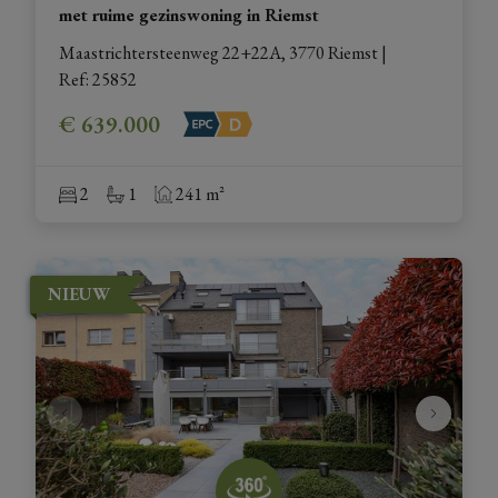
met ruime gezinswoning in Riemst
Maastrichtersteenweg 22+22A, 3770 Riemst
|
Ref
: 
25852
€ 639.000
2
1
241 m²
NIEUW