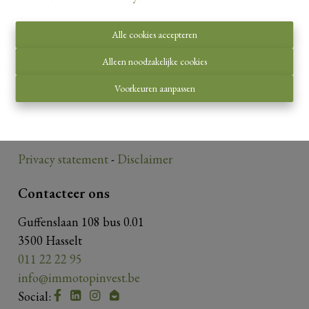
Alle cookies accepteren
Toezichthoudende autoriteit:
Alleen noodzakelijke cookies
Beroepsinstituut van Vastgoedmakelaars,
Voorkeuren aanpassen
Luxemburgstraat 16 B te 1000 Brussel.
Onderworpen aan de
deontologische code van het
BIV
.
Privacy statement
-
Disclaimer
Contacteer ons
Guffenslaan 108 bus 0.01
3500 Hasselt
011 22 22 95
info@immotopinvest.be
Social: