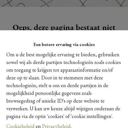
Oeps, deze pagina bestaat niet
meer
Een betere ervaring via cookies
Om u de best mogelijke ervaring te bieden, gebruiken
zowel wij als derde partijen technologieën zoals cookies
om toegang te krijgen tot apparaatinformatie en/of
Te koop
Te huur
deze op te slaan. Door in te stemmen met deze
technologieën, stelt u ons en derde partijen in de
mogelijkheid persoonlijke gegevens zoals
browsegedrag of unieke ID's op deze website te
verwerken. U kan uw keuze altijd wijzigen onderaan de
pagina via de optie 'cookies' of 'cookie instellingen'.
Cookiebeleid
en
Privacybeleid
.