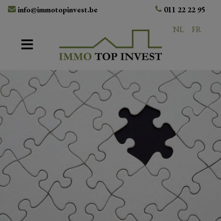
info@immotopinvest.be
011 22 22 95
NL
FR