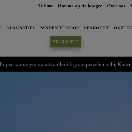
Te huur
Hou me op de hoogte
Over ons
P
REALISATIES
PANDEN TE KOOP
VERKOCHT
ONZE D
VERKOPEN?
en woningen op uitzonderlijk grote percelen nabij Kiewit