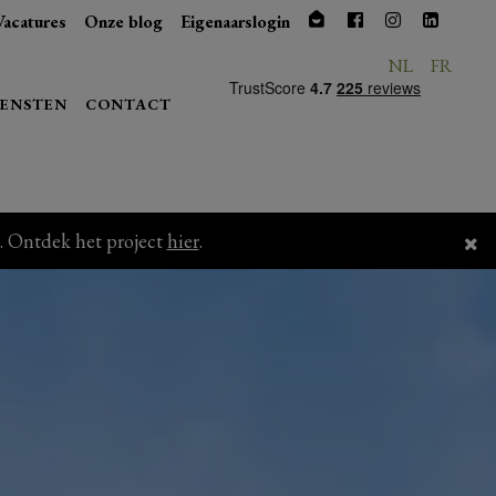
Vacatures
Onze blog
Eigenaarslogin
NL
FR
IENSTEN
CONTACT
. Ontdek het project
hier
.