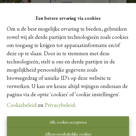
Een betere ervaring via cookies
Om u de best mogelijke ervaring te bieden, gebruiken
zowel wij als derde partijen technologieën zoals cookies
om toegang te krijgen tot apparaatinformatie en/of
deze op te slaan. Door in te stemmen met deze
technologieën, stelt u ons en derde partijen in de
ALLES WAT JE ZOEKT OP ÉÉN PLEK
mogelijkheid persoonlijke gegevens zoals
browsegedrag of unieke ID's op deze website te
Een groene ontmoetingsplek
verwerken. U kan uw keuze altijd wijzigen onderaan de
Centrale ligging - het beste van twee werelden
pagina via de optie 'cookies' of 'cookie instellingen'.
Autoluwe omgeving - veilig en sereen
Cookiebeleid
en
Privacybeleid
.
Volledig personaliseerbaar - jouw woning, jouw stijl
E-peil onder nul:
negatief E-peil met een positieve
Alle cookies accepteren
impact
Een architecturale mix - modern en klassiek in
Alleen noodzakelijke cookies