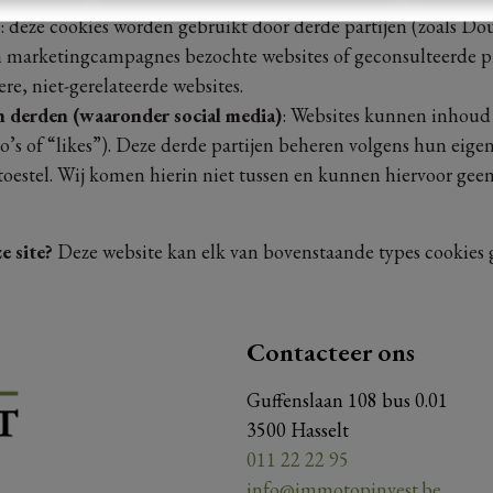
: deze cookies worden gebruikt door derde partijen (zoals D
n marketingcampagnes bezochte websites of geconsulteerde p
re, niet-gerelateerde websites.
 derden (waaronder social media)
: Websites kunnen inhoud 
eo’s of “likes”). Deze derde partijen beheren volgens hun eige
oestel. Wij komen hierin niet tussen en kunnen hiervoor gee
e site?
Deze website kan elk van bovenstaande types cookies 
Contacteer ons
Guffenslaan 108 bus 0.01
3500 Hasselt
011 22 22 95
info@immotopinvest.be