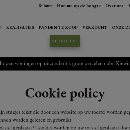
Te huur
Hou me op de hoogte
Over ons
P
REALISATIES
PANDEN TE KOOP
VERKOCHT
ONZE D
VERKOPEN?
en woningen op uitzonderlijk grote percelen nabij Kiewit
Cookie policy
jn stukjes tekst die door een website op uw toestel worden ge
unnen worden gelezen en gebruikt.
estel geplaatst? Cookies worden op uw toestel geplaatst door 