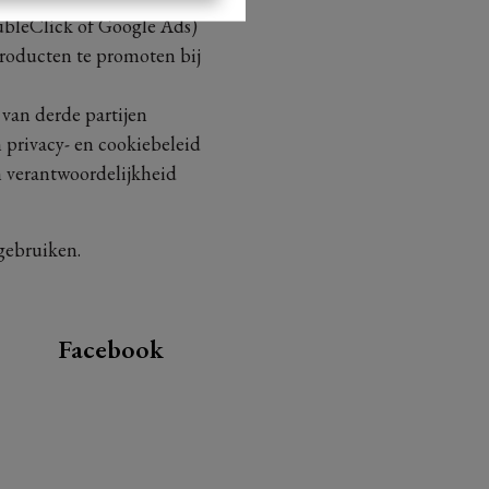
oubleClick of Google Ads)
roducten te promoten bij
van derde partijen
n privacy- en cookiebeleid
n verantwoordelijkheid
gebruiken.
Facebook