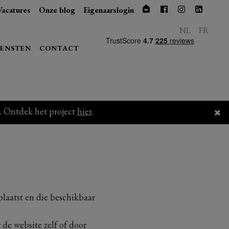
Vacatures
Onze blog
Eigenaarslogin
NL
FR
IENSTEN
CONTACT
. Ontdek het project
hier
.
plaatst en die beschikbaar
de website zelf of door