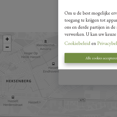
Om u de best mogelijke erva
toegang te krijgen tot appa
ons en derde partijen in de
verwerken. U kan uw keuze al
Ik wens op de hoogte te
Cookiebeleid
en
Privacybe
Door dit formulier te v
Alle cookies acceptere