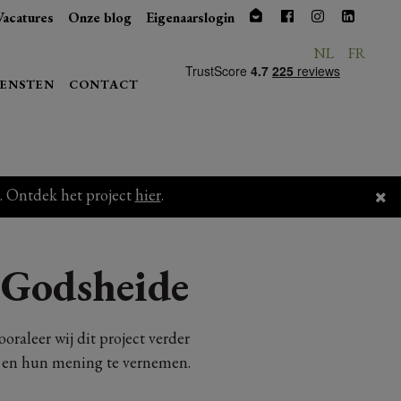
Vacatures
Onze blog
Eigenaarslogin
NL
FR
IENSTEN
CONTACT
. Ontdek het project
hier
.
Godsheide
oraleer wij dit project verder
n en hun mening te vernemen.