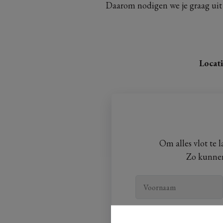
Daarom nodigen we je graag uit
Locati
Om alles vlot te l
Zo kunnen 