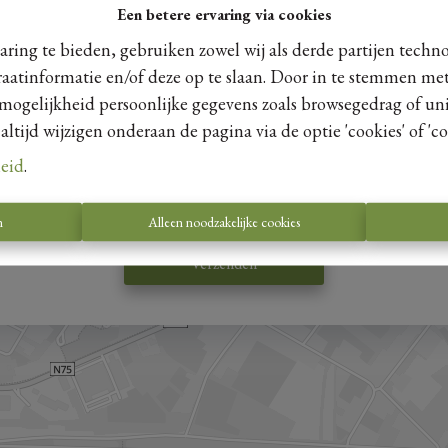
Een betere ervaring via cookies
ring te bieden, gebruiken zowel wij als derde partijen techn
raatinformatie en/of deze op te slaan. Door in te stemmen met
 mogelijkheid persoonlijke gegevens zoals browsegedrag of uni
tijd wijzigen onderaan de pagina via de optie 'cookies' of 'coo
 blijven van het aanbod.
leid
.
erzenden, verklaart u zich akkoord met ons
privacy statement
n
Alleen noodzakelijke cookies
Verzenden