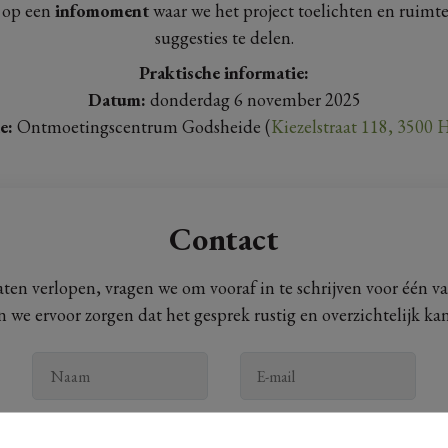
 op een
infomoment
waar we het project toelichten en ruimte
suggesties te delen.
Praktische informatie:
Datum:
donderdag 6 november 2025
e:
Ontmoetingscentrum Godsheide (
Kiezelstraat 118, 3500 H
Contact
aten verlopen, vragen we om vooraf in te schrijven voor één van
we ervoor zorgen dat het gesprek rustig en overzichtelijk ka