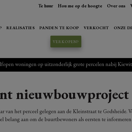
Te huur
Hou me op de hoogte
Over ons
P
REALISATIES
PANDEN TE KOOP
VERKOCHT
ONZE D
VERKOPEN?
en woningen op uitzonderlijk grote percelen nabij Kiewit
nt nieuwbouwproject 
ar van het perceel gelegen aan de Kleinstraat te Godsheide. Vo
eel belang aan om de buurtbewoners als eersten te informere