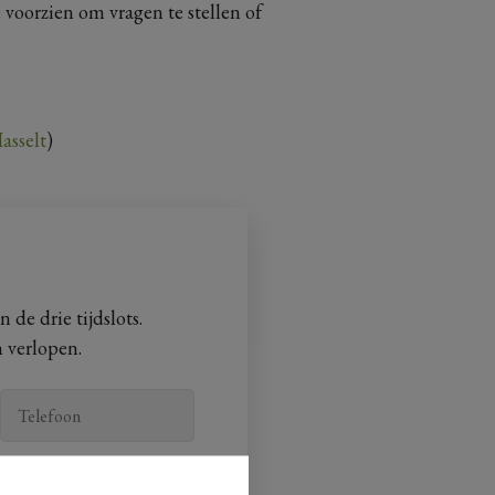
 voorzien om vragen te stellen of
asselt
)
 de drie tijdslots.
n verlopen.