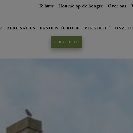
Te huur
Hou me op de hoogte
Over ons
P
REALISATIES
PANDEN TE KOOP
VERKOCHT
ONZE D
VERKOPEN?