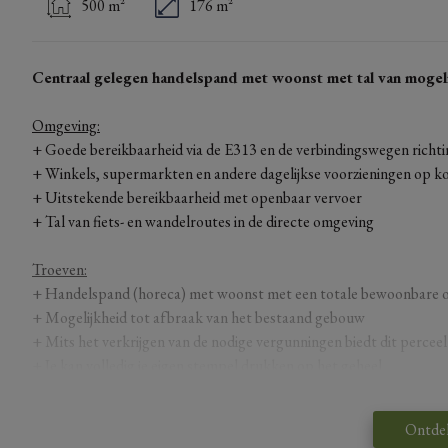
500 m²
176 m²
Centraal gelegen handelspand met woonst met tal van mogel
Omgeving:
+ Goede bereikbaarheid via de E313 en de verbindingswegen richt
+ Winkels, supermarkten en andere dagelijkse voorzieningen op k
+ Uitstekende bereikbaarheid met openbaar vervoer
+ Tal van fiets- en wandelroutes in de directe omgeving
Troeven:
+ Handelspand (horeca) met woonst met een totale bewoonbare 
+ Mogelijkheid tot afbraak van het bestaand gebouw
+ Mits het verkrijgen van de nodige vergunningen biedt dit perceel
+ Je kan volledig je eigen stempel drukken op het geheel
+ Ideaal perceel om jouw project te ontwikkelen
Ontde
Het pand beschikt over 2 EPC-verslagen