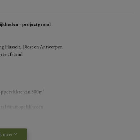
ijkheden - projectgrond
ing Hasselt, Diest en Antwerpen
orte afstand
oppervlakte van 500m²
 tal van mogelijkheden
k meer