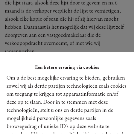
die lijst staat, alsook deze lijst door te geven; en na 6
maand is de verkoper verplicht de lijst te vernietigen,
alsook elke kopie of scan die hij of zij hiervan mocht
hebben. Daarnaast is het mogelijk dat wij deze lijst zelf
doorgeven aan een vastgoedmakelaar die de
verkoopopdracht overneemt, of met wie wij
samenwerken.
Behalve ingeval hierboven vermeld, gebeurt de
Een betere ervaring via cookies
verwerking op basis van uw toestemming en ons
Om u de best mogelijke ervaring te bieden, gebruiken
gerechtvaardigd belang om u beter van dienst te kunnen
zowel wij als derde partijen technologieën zoals cookies
zijn. Uw gegevens worden voor een minimum van 2 jaar
om toegang te krijgen tot apparaatinformatie en/of
bewaard.
deze op te slaan. Door in te stemmen met deze
Doet u een bindend bod, tekent u een koopbelofte of
technologieën, stelt u ons en derde partijen in de
compromis, dan moeten we de persoonsgegevens
mogelijkheid persoonlijke gegevens zoals
minstens 10 bewaren voor onze contractuele
browsegedrag of unieke ID's op deze website te
aansprakelijkheid. Standaard houden we uw gegevens