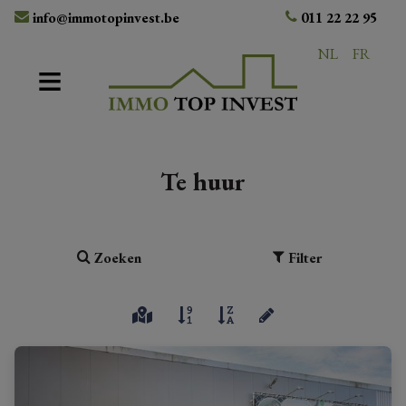
info@immotopinvest.be
011 22 22 95
NL
FR
Te huur
Zoeken
Filter